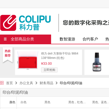
全部商品分类
数智漫游
合约客户
得力 deli 方形快干印台 9864
138*88mm (红色)
¥33.00
立即抢购
首页
办公文具
财务用品
印台/印泥/印油
印台/印泥/印油
颜色
白色
黑色
黑色，红色，蓝色
黑色、蓝色、