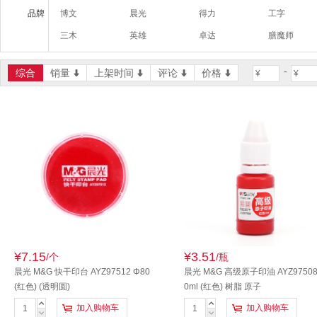
品牌
博文
晨光
得力
工字
三木
英雄
卓达
膳魔师
-
综合
销量
上架时间
评论
价格
¥
¥
¥7.15
¥3.51
/个
/瓶
晨光 M&G 快干印台 AYZ97512 Φ80
晨光 M&G 高级原子印油 AYZ97508
(红色) (透明圆)
0ml (红色) 树脂 原子
加入购物车
加入购物车